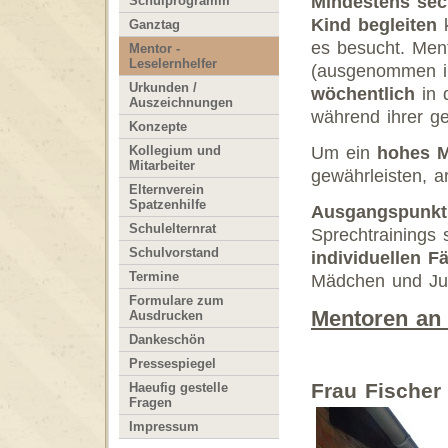
Mindestens se
Schulprogramm
Kind begleiten
k
Ganztag
es besucht. Ment
Mentor -
Leselernhelfer
(ausgenommen in
Urkunden /
wöchentlich
in 
Auszeichnungen
während ihrer g
Konzepte
Kollegium und
Um ein
hohes M
Mitarbeiter
gewährleisten, a
Elternverein
Spatzenhilfe
Ausgangspunkt
Schulelternrat
Sprechtrainings 
Schulvorstand
individuellen F
Termine
Mädchen und J
Formulare zum
Mentoren an 
Ausdrucken
Dankeschön
Pressespiegel
Frau Fischer
Haeufig gestelle
Fragen
Impressum