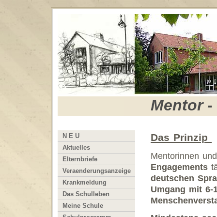
Mentor -
Das Prinzip
N E U
Aktuelles
Mentorinnen un
Elternbriefe
Engagements
tä
Veraenderungsanzeige
deutschen Spr
Krankmeldung
Umgang mit 6-1
Das Schulleben
Menschenverst
Meine Schule